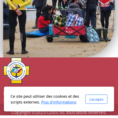
88, Boulevard Maritime
Ce site peut utiliser des cookies et des
J'accepte
50110 Cherbourg en Cotentin
scripts externes.
Plus d'informations
Copyright ©2023 CDSS 50, tous droits réservés.